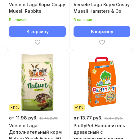
Versele Laga Корм Crispy
Versele Laga Корм Crispy
Muesli Rabbits
Muesli Hamsters & Co
В наличии
В наличии
В корзину
В корзину
-11%
-11%
от 11.98 руб.
от 13.77 руб.
13.46 руб.
15.47 руб.
Versele Laga
PrettyPet Наполнитель
Дополнительный корм
древесный с
Nature Snack Fibres, 500
морковными чипсами