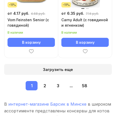
-11%
-11%
от 4.17 руб.
от 6.35 руб.
4.68 руб.
7.14 руб.
Vom Feinsten Senior (с
Carny Adult (с говядиной
говядиной)
и ягненком)
В наличии
В наличии
В корзину
В корзину
Загрузить еще
1
2
3
...
58
В
интернет-магазине Барсик в Минске
в широком
ассортименте представлены консервы для котов