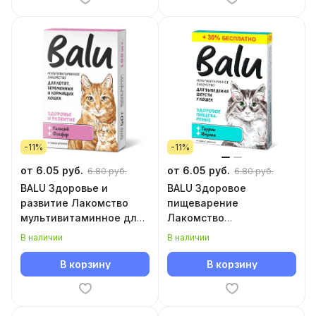
-11%
-11%
от 6.05 руб.
от 6.05 руб.
6.80 руб.
6.80 руб.
BALU Здоровье и
BALU Здоровое
развитие Лакомство
пищеварение
мультивитаминное для
Лакомство
кошек
мультивитаминное для
В наличии
В наличии
кошек
В корзину
В корзину