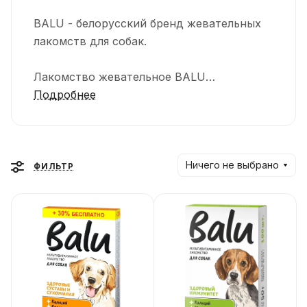
BALU - белорусский бренд жевательных
лакомств для собак.
Лакомство жевательное BALU
используется для ежедневной чистки и
Подробнее
укрепления зубов. Снижает риск
образования зубного камня, способствует
уменьшению зубного налета.
Ничего не выбрано
ФИЛЬТР