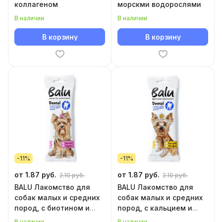
коллагеном
морскми водорослями
В наличии
В наличии
В корзину
В корзину
-11%
-11%
от 1.87 руб.
от 1.87 руб.
2.10 руб.
2.10 руб.
BALU Лакомство для
BALU Лакомство для
собак малых и средних
собак малых и средних
пород, с биотином и
пород, с кальцием и
таурином
фосфором
В наличии
В наличии