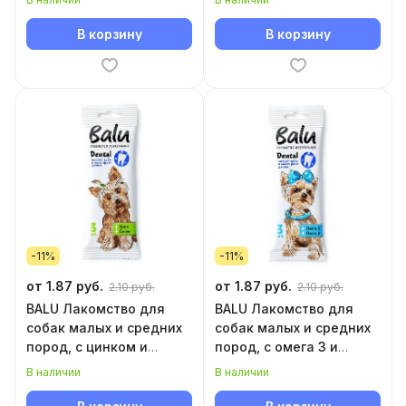
В корзину
В корзину
-11%
-11%
от 1.87 руб.
от 1.87 руб.
2.10 руб.
2.10 руб.
BALU Лакомство для
BALU Лакомство для
собак малых и средних
собак малых и средних
пород, с цинком и
пород, с омега 3 и
селеном
омега 6
В наличии
В наличии