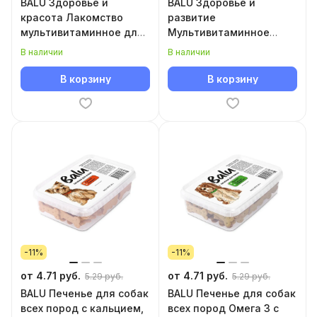
BALU Здоровье и
BALU Здоровье и
красота Лакомство
развитие
мультивитаминное для
Мультивитаминное
собак
лакомство для щенков
В наличии
В наличии
В корзину
В корзину
-11%
-11%
от 4.71 руб.
от 4.71 руб.
5.29 руб.
5.29 руб.
BALU Печенье для собак
BALU Печенье для собак
всех пород с кальцием,
всех пород Омега 3 с