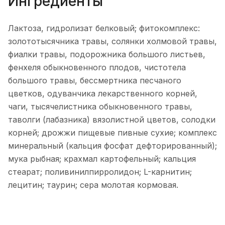
Ингредиенты
Лактоза, гидролизат белковый; фитокомплекс:
золототысячника травы, солянки холмовой травы,
фиалки травы, подорожника большого листьев,
фенхеля обыкновенного плодов, чистотела
большого травы, бессмертника песчаного
цветков, одуванчика лекарственного корней,
чаги, тысячелистника обыкновенного травы,
таволги (лабазника) вязолистной цветов, солодки
корней; дрожжи пищевые пивные сухие; комплекс
минеральный (кальция фосфат дефторированный);
мука рыбная; крахмал картофельный; кальция
стеарат; поливинилпирролидон; L-карнитин;
лецитин; таурин; сера молотая кормовая.