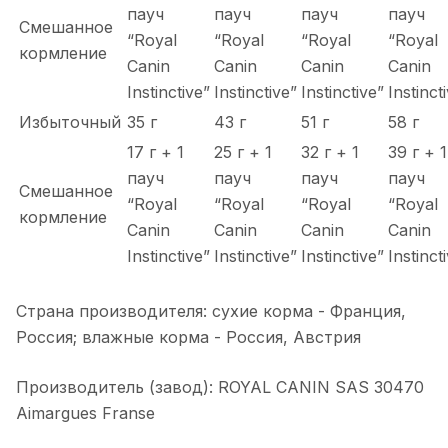
пауч
пауч
пауч
пауч
Смешанное
“Royal
“Royal
“Royal
“Royal
кормление
Canin
Canin
Canin
Canin
Instinctive”
Instinctive”
Instinctive”
Instinct
Избыточный
35 г
43 г
51 г
58 г
17 г + 1
25 г + 1
32 г + 1
39 г + 1
пауч
пауч
пауч
пауч
Смешанное
“Royal
“Royal
“Royal
“Royal
кормление
Canin
Canin
Canin
Canin
Instinctive”
Instinctive”
Instinctive”
Instinct
Страна производителя: сухие корма - Франция,
Россия; влажные корма - Россия, Австрия
Производитель (завод): ROYAL CANIN SAS 30470
Aimargues Franse