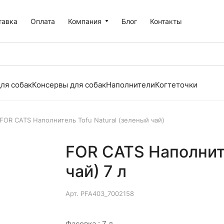
тавка
Оплата
Компания
Блог
Контакты
ля собак
Консервы для собак
Наполнители
Когтеточки
FOR CATS Наполнитель Tofu Natural (зеленый чай)
FOR CATS Наполните
чай) 7 л
Арт.
PFA403_7002158
Фасовка :
7 л