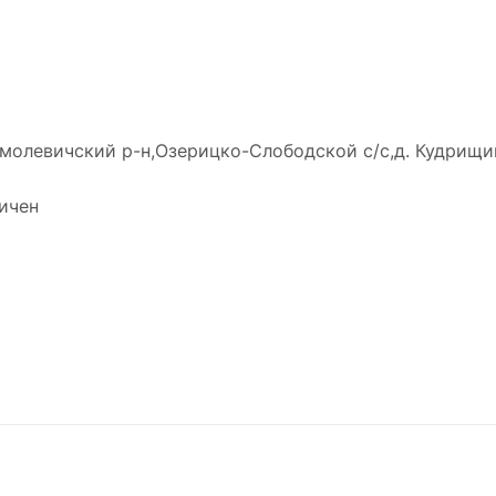
Смолевичский р-н,Озерицко-Слободской с/с,д. Кудрищин
ничен