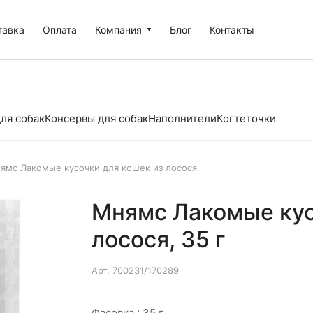
тавка
Оплата
Компания
Блог
Контакты
ля собак
Консервы для собак
Наполнители
Когтеточки
ямс Лакомые кусочки для кошек из лосося
Мнямс Лакомые кус
лосося, 35 г
Арт.
700231/170289
Фасовка :
35 г