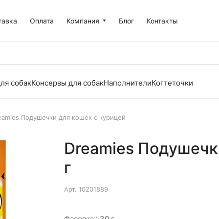
тавка
Оплата
Компания
Блог
Контакты
ля собак
Консервы для собак
Наполнители
Когтеточки
eamies Подушечки для кошек с курицей
Dreamies Подушечк
г
Арт.
10201889
Фасовка :
30 г