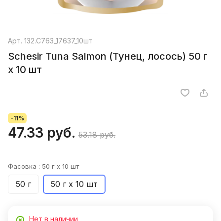
Арт.
132.С763_17637_10шт
Schesir Tuna Salmon (Тунец, лосось) 50 г
х 10 шт
-11%
47.33 руб.
53.18 руб.
Фасовка :
50 г х 10 шт
50 г
50 г х 10 шт
Нет в наличии