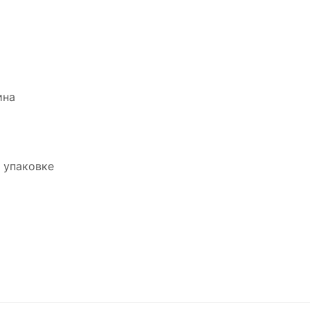
ина
а упаковке