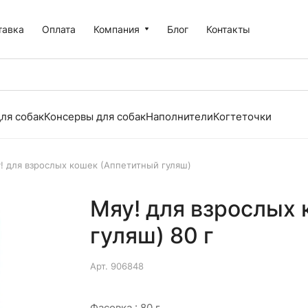
тавка
Оплата
Компания
Блог
Контакты
ля собак
Консервы для собак
Наполнители
Когтеточки
! для взрослых кошек (Аппетитный гуляш)
Мяу! для взрослых
гуляш) 80 г
Арт.
906848
Фасовка :
80 г