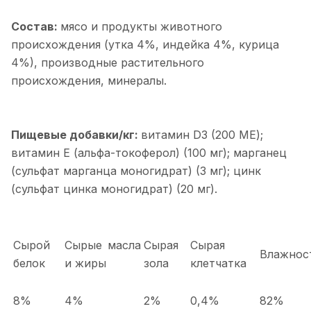
Состав:
мясо и продукты животного
происхождения (утка 4%, индейка 4%, курица
4%), производные растительного
происхождения, минералы.
Пищевые добавки/кг:
витамин D3 (200 МЕ);
витамин Е (альфа-токоферол) (100 мг); марганец
(сульфат марганца моногидрат) (3 мг); цинк
(сульфат цинка моногидрат) (20 мг).
Сырой
Сырые масла
Сырая
Сырая
Влажнос
белок
и жиры
зола
клетчатка
8%
4%
2%
0,4%
82%