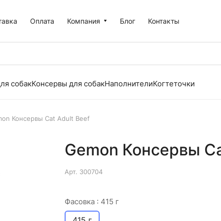
тавка
Оплата
Компания
Блог
Контакты
ля собак
Консервы для собак
Наполнители
Когтеточки
on Консервы Cat Adult Beef
Gemon Консервы Cat 
Арт.
300704
Фасовка :
415 г
415 г