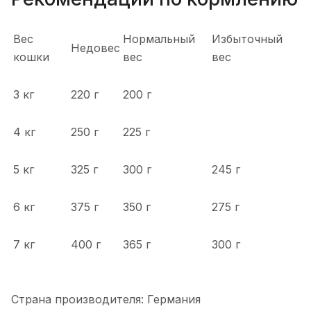
Вес
Нормальный
Избыточный
Недовес
кошки
вес
вес
3 кг
220 г
200 г
4 кг
250 г
225 г
5 кг
325 г
300 г
245 г
6 кг
375 г
350 г
275 г
7 кг
400 г
365 г
300 г
Страна производителя: Германия